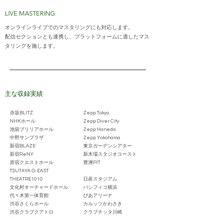
LIVE MASTERING
オンラインライブでのマスタリングにも対応します。
配信セクションとも連携し、プラットフォームに適したマス
タリングを施します。
主な収録実績
赤坂BLITZ
Zepp Tokyo
NHKホール
Zepp Diver City
池袋ブリリアホール
Zepp Haneda
中野サンプラザ
Zepp Yokohama
新宿BLAZE
東京ガーデンシアター
新宿ReNY
新木場スタジオコースト
原宿クエストホール
豊洲PIT
TSUTAYA O-EAST
THEATRE1010
日産スタジアム
文化村オーチャードホール
パシフィコ横浜
代々木第一体育館
ぴあアリーナ
渋谷さくらホール
カルッツかわさき
渋谷クラブクアトロ
クラブチッタ川崎