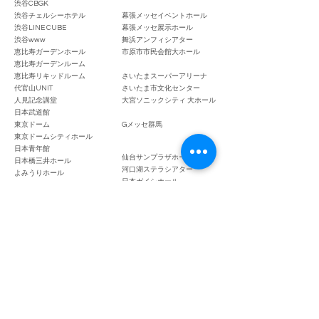
渋谷CBGK
渋谷チェルシーホテル
幕張メッセイベントホール
渋谷LINE CUBE
幕張メッセ展示ホール
渋谷www
舞浜アンフィシアター
恵比寿ガーデンホール
市原市市民会館大ホール
恵比寿ガーデンルーム
恵比寿リキッドルーム
さいたまスーパーアリーナ
代官山UNIT
さいたま市文化センター
人見記念講堂
大宮ソニックシティ 大ホール
日本武道館
​東京ドーム
Gメッセ群馬
東京ドームシティホール
日本青年館
仙台サンプラザホール
日本橋三井ホール
河口湖ステラシアター
よみうりホール
日本ガイシホール
東京国際フォーラム ホールA
愛知県体育館
日比谷野外大音楽堂
名古屋クラブクアトロ
東京キネマ倶楽部
名古屋ell FITS ALL
ビルボードライブ東京
大阪城野外音楽堂
六本木EX THEATER
大阪城ホール
六本木ブルーシアター
大阪 京セラドーム
品川プリンス クラブeX
大阪 オリックス劇場
六行会ホール
大阪 BIG CAT
片柳ホール
ビルボードライブ大阪
メルパルクホール新大阪
Zepp Namba