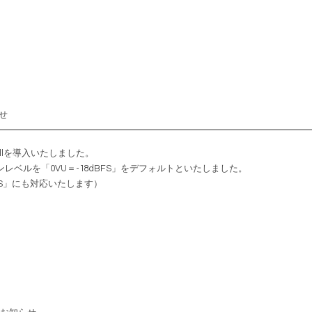
らせ
 llを導入いたしました。
ベルを「0VU＝-18dBFS」をデフォルトといたしました。
BFS」にも対応いたします）